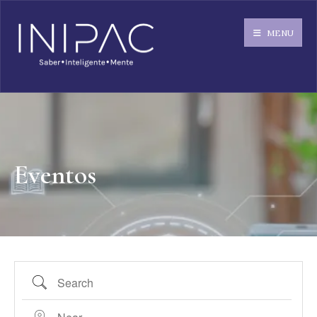
MENU
Eventos
Search
Near...