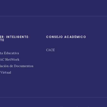
ER∙ INTELIGENTE∙
CONSEJO ACADÉMICO
TE
CACE
ta Educativa
PAC NetWork
dación de Documentos
 Virtual