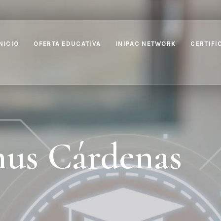
NICIO
OFERTA EDUCATIVA
INIPAC NETWORK
CERTIFI
us Cárdenas