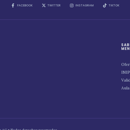
FACEBOOK
TWITTER
INSTAGRAM
TIKTOK
SAB
MEN
Ofer
INI
Vali
Aula
ion AC • Todos derechos reservados