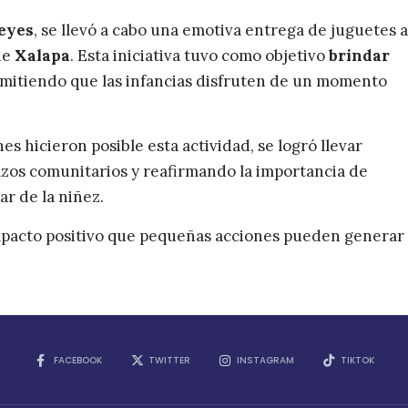
ndar
iCalendar
Office 365
eyes
, se llevó a cabo una emotiva entrega de juguetes a
de
Xalapa
. Esta iniciativa tuvo como objetivo
brindar
rmitiendo que las infancias disfruten de un momento
s hicieron posible esta actividad, se logró llevar
lazos comunitarios y reafirmando la importancia de
r de la niñez.
 impacto positivo que pequeñas acciones pueden generar
FACEBOOK
TWITTER
INSTAGRAM
TIKTOK